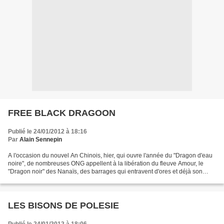
FREE BLACK DRAGOON
Publié le 24/01/2012 à 18:16
Par
Alain Sennepin
A l'occasion du nouvel An Chinois, hier, qui ouvre l'année du "Dragon d'eau
noire", de nombreuses ONG appellent à la libération du fleuve Amour, le
"Dragon noir" des Nanaïs, des barrages qui entravent d'ores et déjà son
cours et celui de ses affluents...
LES BISONS DE POLESIE