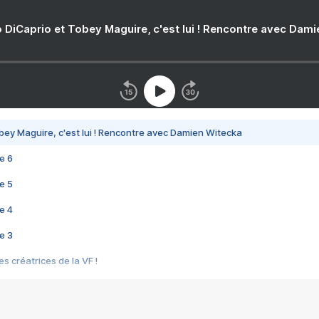
 DiCaprio et Tobey Maguire, c'est lui ! Rencontre avec Dam
bey Maguire, c'est lui ! Rencontre avec Damien Witecka
e 6
e 5
e 4
e 3
s créatrices de la VF !
e 2
e 1