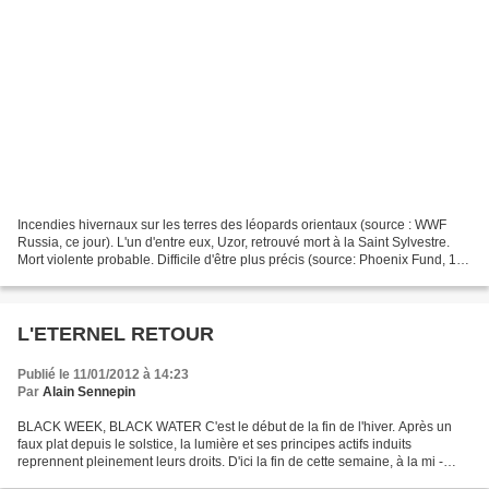
Incendies hivernaux sur les terres des léopards orientaux (source : WWF
Russia, ce jour). L'un d'entre eux, Uzor, retrouvé mort à la Saint Sylvestre.
Mort violente probable. Difficile d'être plus précis (source: Phoenix Fund, 13
Janvier). Despite the...
L'ETERNEL RETOUR
Publié le 11/01/2012 à 14:23
Par
Alain Sennepin
BLACK WEEK, BLACK WATER C'est le début de la fin de l'hiver. Après un
faux plat depuis le solstice, la lumière et ses principes actifs induits
reprennent pleinement leurs droits. D'ici la fin de cette semaine, à la mi -
janvier, le Soleil de Minuit va...