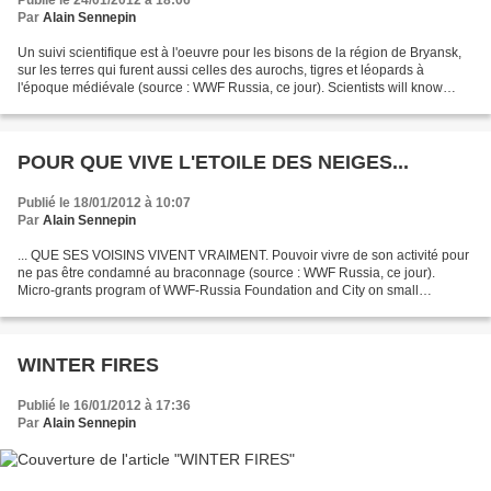
Publié le 24/01/2012 à 18:06
Par
Alain Sennepin
Un suivi scientifique est à l'oeuvre pour les bisons de la région de Bryansk,
sur les terres qui furent aussi celles des aurochs, tigres et léopards à
l'époque médiévale (source : WWF Russia, ce jour). Scientists will know
where to go to Bison January...
POUR QUE VIVE L'ETOILE DES NEIGES...
Publié le 18/01/2012 à 10:07
Par
Alain Sennepin
... QUE SES VOISINS VIVENT VRAIMENT. Pouvoir vivre de son activité pour
ne pas être condamné au braconnage (source : WWF Russia, ce jour).
Micro-grants program of WWF-Russia Foundation and City on small
businesses, helping to distract people from the...
WINTER FIRES
Publié le 16/01/2012 à 17:36
Par
Alain Sennepin