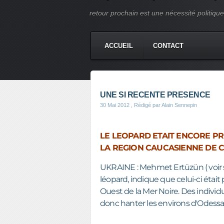
retour prochain est une nécessité politique e
ACCUEIL
CONTACT
UNE SI RECENTE PRESENCE
30 Mai 2012
, Rédigé par Alain Sennepin
LE LEOPARD ETAIT ENCORE P
LA REGION CAUCASIENNE DE CE
UKRAINE : Mehmet Ertüzün ( voir son
léopard, indique que celui-ci étai
Ouest de la Mer Noire. Des indivi
donc hanter les environs d'Odess