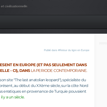
t civilisationnelle.
Publié dans
#Retour du tigre en Europe
RESENT EN EUROPE (ET PAS SEULEMENT DANS
LLE - CI), DANS
LA PERIODE CONTEMPORAINE.
 site "The last anatolian leopard"), spécialiste du
t présent, au début du XXème siècle, sur la côte Nord
dus erratiques en provenance de Turquie pouvaient
a
il y a un siècle.