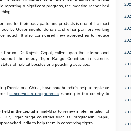
 countries for the first time took stock of efforts to double
20
le reporting a significant progress, the meeting recognised
aching.
20
emand for their body parts and products is one of the most
20
s made by Governments, donors and other partners working
nce noted. It also considered new approaches to reduce
20
20
r Forum, Dr Rajesh Gopal, called upon the international
support the needy Tiger Range Countries in scientific
20
status of habitat besides anti-poaching activities.
20
ding Russia and China, have sought India's help to replicate
20
ssful
conservation programmes
running in the country to
20
e held in the capital in mid-May to review implementation of
20
TRP), tiger range countries such as Bangladesh, Nepal,
proached India to help them in conserving tigers.
20