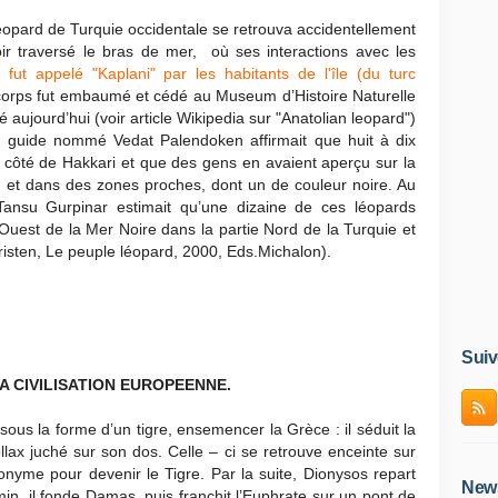
léopard de Turquie occidentale se retrouva accidentellement
ir traversé le bras de mer, où ses interactions avec les
l fut appelé "Kaplani" par les habitants de l'île (du turc
orps fut embaumé et cédé au Museum d’Histoire Naturelle
 aujourd’hui (voir article Wikipedia sur "Anatolian leopard")
guide nommé Vedat Palendoken affirmait que huit à dix
côté de Hakkari et que des gens en avaient aperçu sur la
 et dans des zones proches, dont un de couleur noire. Au
Tansu Gurpinar estimait qu’une dizaine de ces léopards
’Ouest de la Mer Noire dans la partie Nord de la Turquie et
isten, Le peuple léopard, 2000, Eds.Michalon).
Suiv
A CIVILISATION EUROPEENNE.
ous la forme d’un tigre, ensemencer la Grèce : il séduit la
lax juché sur son dos. Celle – ci se retrouve enceinte sur
ronyme pour devenir le Tigre. Par la suite, Dionysos repart
News
min, il fonde Damas, puis franchit l’Euphrate sur un pont de