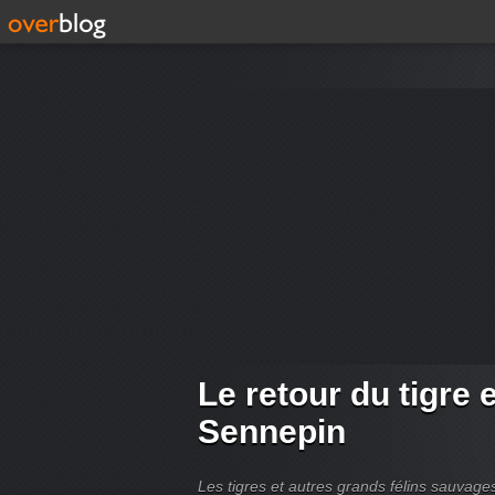
Le retour du tigre 
Sennepin
Les tigres et autres grands félins sauvag