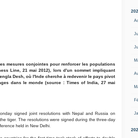
20
A
Ju
Ju
M
 des mesures conjointes pour renforcer les populations
ness Line, 21 mai 2012), lors d'un sommet impliquant
Av
engla Desh, où l'Inde cherche à redevenir le pays pivot
vages dans le monde (source : Times of India, 27 mai
M
Fé
Ja
onday signed joint resolutions with Nepal and Russia on
the tiger. The resolutions were signed during the three-day
erence held in New Delhi.
20