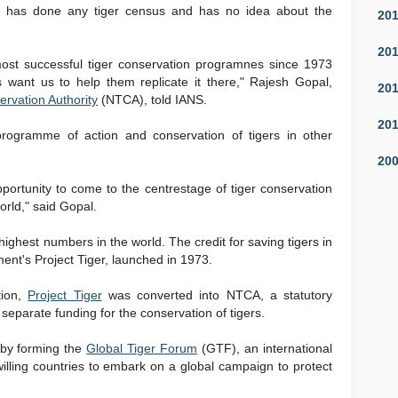
s has done any tiger census and has no idea about the
20
20
ost successful tiger conservation programnes since 1973
 want us to help them replicate it there," Rajesh Gopal,
20
ervation Authority
(NTCA), told IANS.
20
programme of action and conservation of tigers in other
20
pportunity to come to the centrestage of tiger conservation
orld," said Gopal.
 highest numbers in the world. The credit for saving tigers in
ent's Project Tiger, launched in 1973.
tion,
Project Tiger
was converted into NTCA, a statutory
separate funding for the conservation of tigers.
n by forming the
Global Tiger Forum
(GTF), an international
lling countries to embark on a global campaign to protect