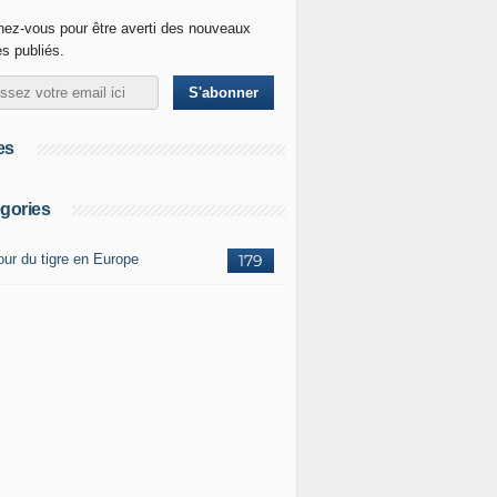
ez-vous pour être averti des nouveaux
es publiés.
es
gories
our du tigre en Europe
179