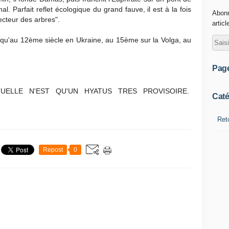
al. Parfait reflet écologique du grand fauve, il est à la fois
Abonn
tecteur des arbres".
articl
squ'au 12ème siècle en Ukraine, au 15ème sur la Volga, au
Pag
UELLE N'EST QU'UN HYATUS TRES PROVISOIRE.
Caté
Ret
Repost
0