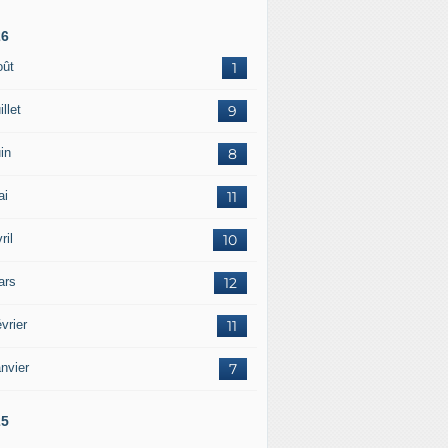
26
oût
1
illet
9
in
8
ai
11
ril
10
ars
12
vrier
11
nvier
7
25