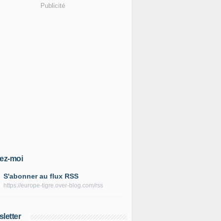
Publicité
ez-moi
S'abonner au flux RSS
https://europe-tigre.over-blog.com/rss
letter