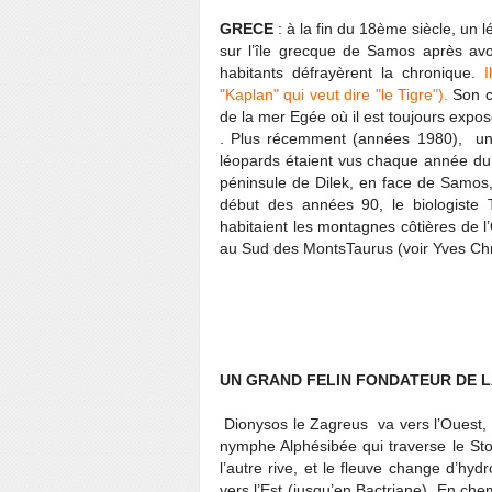
GRECE
: à la fin du 18ème siècle, un 
sur l’île grecque de Samos après avo
habitants défrayèrent la chronique.
I
"Kaplan" qui veut dire "le Tigre").
Son c
de la mer Egée où il est toujours exposé
. Plus récemment (années 1980), un 
léopards étaient vus chaque année du 
péninsule de Dilek, en face de Samos,
début des années 90, le biologiste 
habitaient les montagnes côtières de l
au Sud des MontsTaurus (voir Yves Chr
UN GRAND FELIN FONDATEUR DE L
Dionysos le Zagreus va vers l’Ouest, s
nymphe Alphésibée qui traverse le Stol
l’autre rive, et le fleuve change d’hyd
vers l’Est (jusqu’en Bactriane). En che