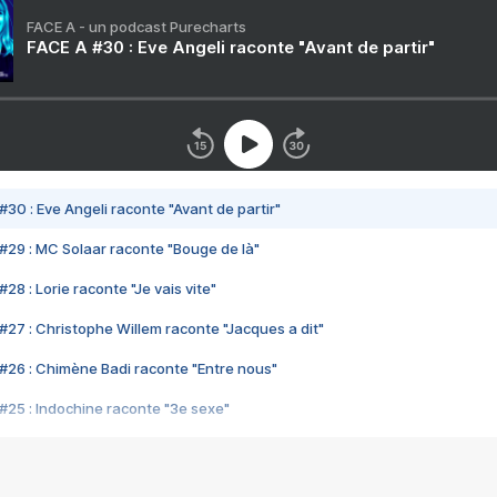
FACE A - un podcast Purecharts
FACE A #30 : Eve Angeli raconte "Avant de partir"
#30 : Eve Angeli raconte "Avant de partir"
#29 : MC Solaar raconte "Bouge de là"
28 : Lorie raconte "Je vais vite"
#27 : Christophe Willem raconte "Jacques a dit"
#26 : Chimène Badi raconte "Entre nous"
#25 : Indochine raconte "3e sexe"
#24 : Zaho raconte "C'est chelou"
#23 : Patrick Bruel raconte "Au café des délices"