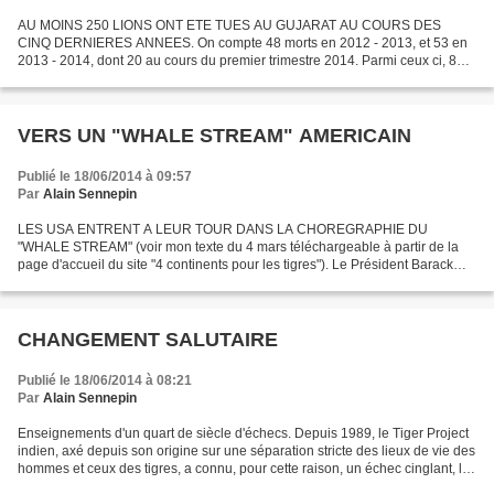
AU MOINS 250 LIONS ONT ETE TUES AU GUJARAT AU COURS DES
CINQ DERNIERES ANNEES. On compte 48 morts en 2012 - 2013, et 53 en
2013 - 2014, dont 20 au cours du premier trimestre 2014. Parmi ceux ci, 8
ont été victimes d'accidents, dont 6 écrasés par des trains.Source...
VERS UN "WHALE STREAM" AMERICAIN
Publié le 18/06/2014 à 09:57
Par
Alain Sennepin
LES USA ENTRENT A LEUR TOUR DANS LA CHOREGRAPHIE DU
"WHALE STREAM" (voir mon texte du 4 mars téléchargeable à partir de la
page d'accueil du site "4 continents pour les tigres"). Le Président Barack
Obama semble fermement décidé à marquer son deuxième...
CHANGEMENT SALUTAIRE
Publié le 18/06/2014 à 08:21
Par
Alain Sennepin
Enseignements d'un quart de siècle d'échecs. Depuis 1989, le Tiger Project
indien, axé depuis son origine sur une séparation stricte des lieux de vie des
hommes et ceux des tigres, a connu, pour cette raison, un échec cinglant, les
populations du grand...