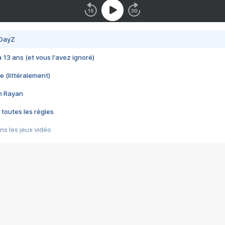
 DayZ
 a 13 ans (et vous l'avez ignoré)
e (littéralement)
im Rayan
 toutes les règles
s les jeux vidéo
us choquant de Rockstar ? - Le scandale BULLY
e plus moche de Steam
du RÊVE tourne au CAUCHEMAR
pendant 8 heures
it… à tort