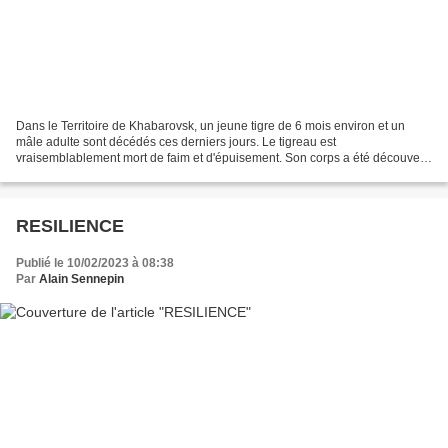
Dans le Territoire de Khabarovsk, un jeune tigre de 6 mois environ et un
mâle adulte sont décédés ces derniers jours. Le tigreau est
vraisemblablement mort de faim et d'épuisement. Son corps a été découvert
le 8 février. Le grand mâle, quant à lui, est...
RESILIENCE
Publié le 10/02/2023 à 08:38
Par
Alain Sennepin