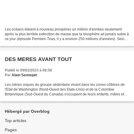
Les océans étaient à nouveau prospères un million d'années seulement
après la plus terrible extinction de masse que la biosphère ait jamais subie à
ce jour (épisode Permien-Trias, il y a environ 250 millions d'années). Selon
une étude publiée hier dans...
DES MERES AVANT TOUT
Publié le 09/02/2023 à 08:58
Par
Alain Sennepin
Les mères orques du groupe sédentaire vivant dans les zones côtières de
l'Etat de Washington (Nord-Ouest des Etats-Unis) et de la Colombie
Britannique (Sud-Ouest du Canada) s'occupent de leurs enfants, mâles et
femelles, toute leur vie, y compris quand...
Hébergé par Overblog
Top articles
Pages