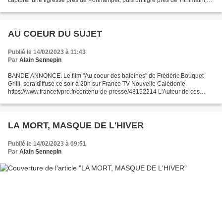
capturer une tigresse près de Ponnampet, puis un tigre près de Tithimathi,
tous deux âgés d'une dizaine...
AU COEUR DU SUJET
Publié le 14/02/2023 à 11:43
Par
Alain Sennepin
BANDE ANNONCE. Le film "Au coeur des baleines" de Frédéric Bouquet
Grilli, sera diffusé ce soir à 20h sur France TV Nouvelle Calédonie.
https://www.francetvpro.fr/contenu-de-presse/48152214 L'Auteur de ces
lignes, parmi beaucoup d'autres, y a apporté...
LA MORT, MASQUE DE L'HIVER
Publié le 14/02/2023 à 09:51
Par
Alain Sennepin