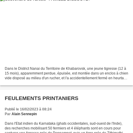
Dans le District Nanai du Territoire de Khabarovsk, une jeune tigresse (12 à
15 mois), apparemment perdue, épuisée, est montée dans un enclos à chien
vide disposé au milieu d'un rucher, et l'a accidentellement fermé en heurtant
la porte, qui ne s'ouvre...
FEULEMENTS PRINTANIERS
Publié le 16/02/2023 à 08:24
Par
Alain Sennepin
Dans l'Etat indien du Karnataka (ghats occidentales, sud-ouest de l'Inde),
des recherches mobilisant 50 fermiers et 4 éléphants sont en cours pour