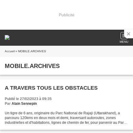
Publicité
MENU
Accueil
» MOBILE.ARCHIVES
MOBILE.ARCHIVES
A TRAVERS TOUS LES OBSTACLES
Publié le 27/02/2023 à 09:35
Par
Alain Sennepin
Un tigre de 6 ans, originaire du Parc National de Rajaji (Uttarakhand), a
parcouru 120kms en deux mois et demi, traversant autoroutes, zones
industrielles et d'habitations, lignes de chemin de fer, pour parvenir au Parc
National de Simbalbara, dans l'Etat...