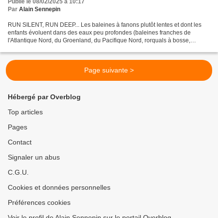
Publié le 08/02/2025 à 10:17
Par
Alain Sennepin
RUN SILENT, RUN DEEP... Les baleines à fanons plutôt lentes et dont les
enfants évoluent dans des eaux peu profondes (baleines franches de
l'Atlantique Nord, du Groenland, du Pacifique Nord, rorquals à bosse,
baleines grises) affrontent les orques épaulards...
Page suivante >
Hébergé par Overblog
Top articles
Pages
Contact
Signaler un abus
C.G.U.
Cookies et données personnelles
Préférences cookies
Voir le profil de Alain Sennepin sur le portail Overblog