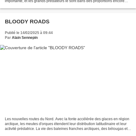
importante, et les grands prédateurs le sont dans des proportions encore
plus impressionnante : les thons y prospèrent,...
BLOODY ROADS
Publié le 14/02/2025 à 09:44
Par
Alain Sennepin
Les nouvelles routes du Nord. Avec la fonte accélérée des glaces en région
arctique, les meutes d'orques étendent leur distribution latitudinaire et leur
activité prédatrice. La vie des baleines franches arctiques, des bélougas et
des narvals devient...