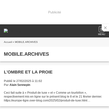
Publicité
MENU
Accueil
» MOBILE.ARCHIVES
MOBILE.ARCHIVES
L'OMBRE ET LA PROIE
Publié le 27/02/2025 à 11:02
Par
Alain Sennepin
Ceci fait suite à « Produit de luxe » et « Comme un tourbillon »,
respectivement mis en ligne sur le présent blog le 8 et le 21 février dernier.
https://europe-tigre.over-blog.com/2025/02/produit-de-luxe.html
https://europe-tigre.over-blog.com/2025/02/comme-un-tourbillon.html...