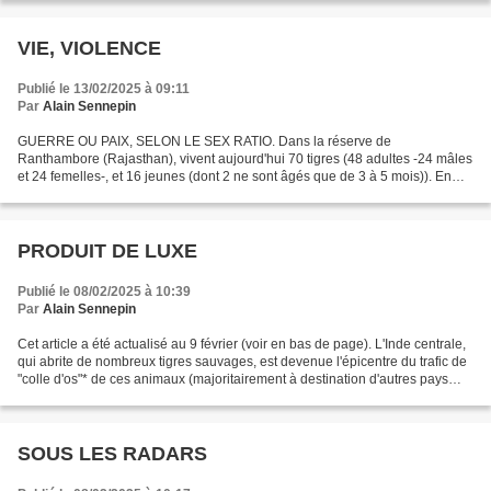
VIE, VIOLENCE
Publié le 13/02/2025 à 09:11
Par
Alain Sennepin
GUERRE OU PAIX, SELON LE SEX RATIO. Dans la réserve de
Ranthambore (Rajasthan), vivent aujourd'hui 70 tigres (48 adultes -24 mâles
et 24 femelles-, et 16 jeunes (dont 2 ne sont âgés que de 3 à 5 mois)). En
apparence, tout va bien puisqu'alors qu' e n...
PRODUIT DE LUXE
Publié le 08/02/2025 à 10:39
Par
Alain Sennepin
Cet article a été actualisé au 9 février (voir en bas de page). L'Inde centrale,
qui abrite de nombreux tigres sauvages, est devenue l'épicentre du trafic de
"colle d'os"* de ces animaux (majoritairement à destination d'autres pays
d'Asie, notamment Chine...
SOUS LES RADARS