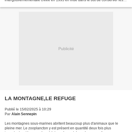
intergouvernementale créée en 1993 en Inde dans le but de conserver les
tigres dans toute leur aire de répartition....
Publicité
LA MONTAGNE,LE REFUGE
Publié le 15/02/2025 à 10:29
Par
Alain Sennepin
Les montagnes sous-marines abritent beaucoup plus d'animaux que le
pleine mer. Le zooplancton y est présent en quantité deux fois plus