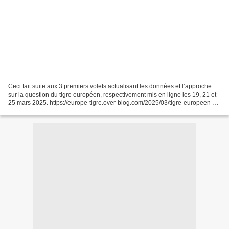
Ceci fait suite aux 3 premiers volets actualisant les données et l’approche
sur la question du tigre européen, respectivement mis en ligne les 19, 21 et
25 mars 2025. https://europe-tigre.over-blog.com/2025/03/tigre-europeen-
actualisation.1.html https://europe-tigre.over-blog.com/2025/03/tigre-
europeen-actualisation.2.html...