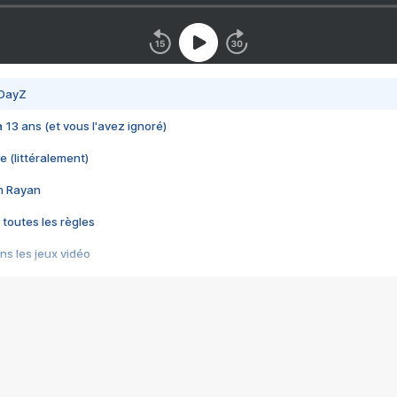
 DayZ
 a 13 ans (et vous l'avez ignoré)
e (littéralement)
im Rayan
 toutes les règles
s les jeux vidéo
us choquant de Rockstar ? - Le scandale BULLY
e plus moche de Steam
du RÊVE tourne au CAUCHEMAR
pendant 8 heures