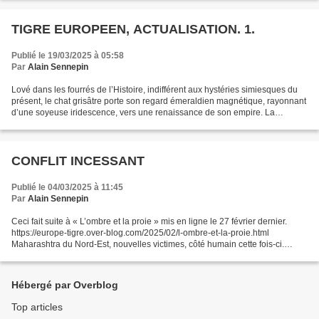
TIGRE EUROPEEN, ACTUALISATION. 1.
Publié le 19/03/2025 à 05:58
Par
Alain Sennepin
Lové dans les fourrés de l’Histoire, indifférent aux hystéries simiesques du
présent, le chat grisâtre porte son regard émeraldien magnétique, rayonnant
d’une soyeuse iridescence, vers une renaissance de son empire. La
découverte, ces derniers mois, de...
CONFLIT INCESSANT
Publié le 04/03/2025 à 11:45
Par
Alain Sennepin
Ceci fait suite à « L’ombre et la proie » mis en ligne le 27 février dernier.
https://europe-tigre.over-blog.com/2025/02/l-ombre-et-la-proie.html
Maharashtra du Nord-Est, nouvelles victimes, côté humain cette fois-ci.
Santosh Bhauji Raut, un fermier de...
Hébergé par Overblog
Top articles