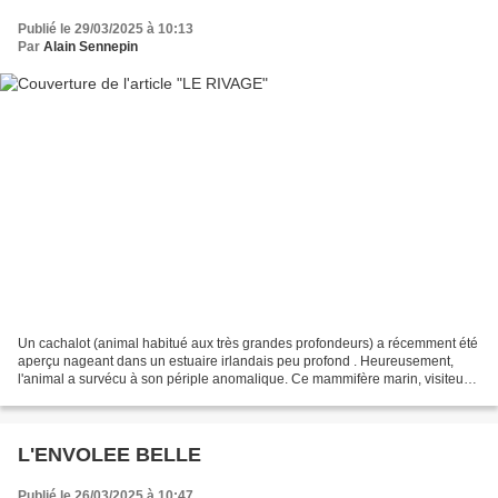
Publié le 29/03/2025 à 10:13
Par
Alain Sennepin
Un cachalot (animal habitué aux très grandes profondeurs) a récemment été
aperçu nageant dans un estuaire irlandais peu profond . Heureusement,
l'animal a survécu à son périple anomalique. Ce mammifère marin, visiteur
occasionnel des côtes de l'île d'Émeraude,...
L'ENVOLEE BELLE
Publié le 26/03/2025 à 10:47