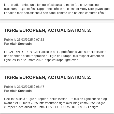
Lire, étudier, exige un effort qui n'est pas à la mode (de chez nous ou
d'ailleurs)... Quelle était l'apparence réelle du cachalot Moby Dick (avant que
Fedallah mort soit attaché à son flanc, comme une baleine capturée l'était au
flanc du navire) si l'on...
TIGRE EUROPEEN, ACTUALISATION. 3.
Publié le 25/03/2025 à 07:32
Par
Alain Sennepin
LE JARDIN D'EDEN. Ceci fait suite aux 2 précédents volets d'actualisation
des données et de l'approche du tigre en Europe, mis respectivement en
ligne les 19 et 21 mars 2025. https://europe-tigre.over-
blog.com/2025/03/tigre-europeen-actualisation.1.html...
TIGRE EUROPEEN, ACTUALISATION. 2.
Publié le 21/03/2025 à 08:47
Par
Alain Sennepin
Ceci fait suite à "Tigre européen, actualisation. 1.", mis en ligne sur ce blog
avant-hier 19 mars 2025. https://europe-tigre.over-blog.com/2025/03/tigre-
europeen-actualisation.1.html LES COULEURS DU TEMPS. Le tigre
européen , s'il n'était pas aussi grand,...